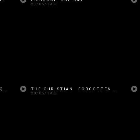
27/05/1988
ZAPPA À PROPOS DE SA MUSIQUE
THE CHRISTIAN  FORGOTTEN TOWN 
20/05/1988