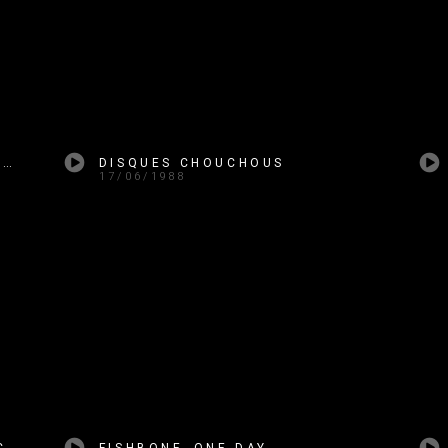
BAINS DE MINUIT : ÉMISSION DU 24 JUIN 1988
DISQUES CHOUCHOUS
17/06/1988
CHRONIQUE MUSIQUE : CHOUCHOU PRÉSENTE LES ALBUMS DE LA SEMAINE
FISHBONE ONE DAY 