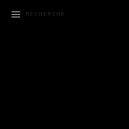
RECHERCHE