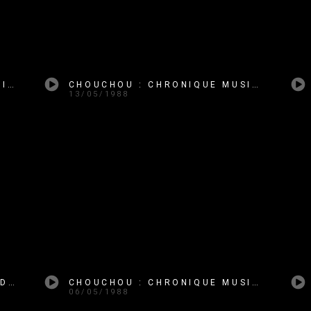
JENNY BELLE PAIRE  FUNNY GIRL 
CHOUCHOU : CHRONIQUE MUSICALE
13/05/1988
ANTOINE BLONDIN  L'IRONIE DU SPORT
CHOUCHOU : CHRONIQUE MUSICALE
06/05/1988