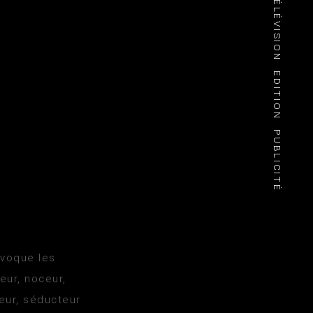
TÉLÉVISION
EDITION
PUBLICITÉ
évoque les
eur, noceur,
seur, séducteur