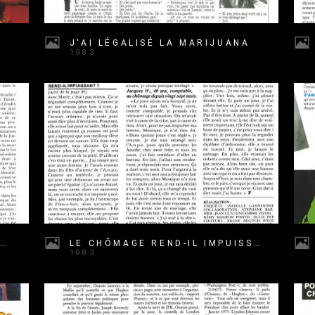
J'AI LÉGALISÉ LA MARIJUANA
1983
MON PATRON EST UNE PATRONNE
LE CHÔMAGE REND-IL IMPUISSANT
1983