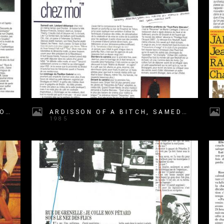
ARDISSON OF A BITCH, SIX BOSSS DE PRESSE
ARDISSON OF A BITCH, SAMEDI SOIR LÉOTARD DÉBARQUE CHEZ MOI
1985