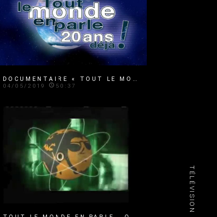
DOCUMENTAIRE « TOUT LE MONDE EN PARLE : 20 ANS DÉJÀ ! » (ÉPISODES 2)
04/05/2019
50:37
TÉLÉVISION
TOUT LE MONDE EN PARLE - QUEBEC - AVRIL-2012