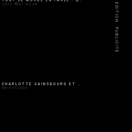
EDITION
2012
01:53:08
PUBLICITÉ
CHARLOTTE GAINSBOURG ET ALAIN CHABAT MAGNETO SERGE
08/07/2006