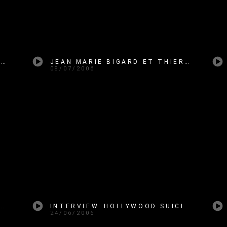
CHARLOTTE GAINSBOURG ET ALAIN CHABAT MAGNETO SERGE
JEAN MARIE BIGARD ET THIERRY ARDISSON MAGNETO SERGE
08/07/2006
VÉRONIQUE JANNOT ET MÉLANIE MAUDRAN MAGNETO SERGE
INTERVIEW HOLLYWOOD SUICIDE
24/06/2006