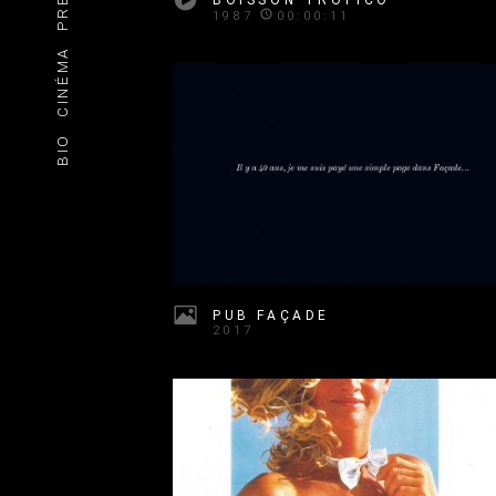
1987
00:00:11
CINÉMA
BIO
PUB FAÇADE
2017