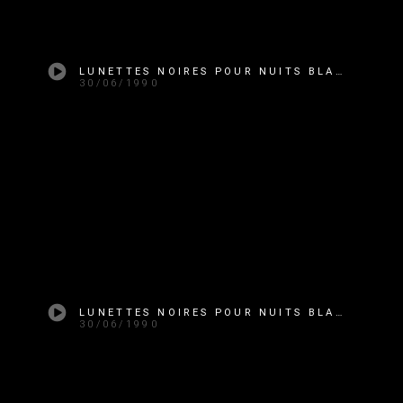
LUNETTES NOIRES POUR NUITS BLANCHES : ÉMISSION DU 30 JUIN 1990
30/06/1990
LUNETTES NOIRES POUR NUITS BLANCHES : ÉMISSION DU 30 JUIN 1990
30/06/1990