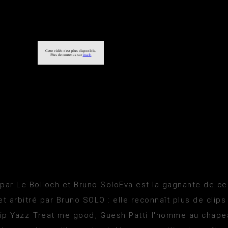
par Le Bolloch et Bruno SoloEva est la gagnante de ce
t arbitré par Bruno SOLO : elle reconnaît plus de clips
clip Yazz Treat me good, Guesh Patti l'homme au chape